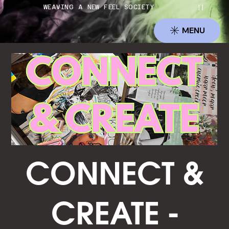
          WEAVING A NEW FEEL SOCIETY          ||     
MENU
CONNECT &
CREATE -