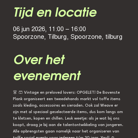
Tijd en locatie
06 jun 2026, 11:00 – 16:00
Spoorzone, Tilburg, Spoorzone, tilburg
Over het
evenement
👗 🩳 Vintage en preloved lovers: OPGELET! De Bovenste 
Plank organiseert een tweedehands markt vol toffe items 
zoals kleding, accessoires en sieraden. Ook zal Weave er 
zijn met al speciaal geselecteerde items, dus kom langs om 
te kletsen, kopen en chillen. Leuk weetje: als je wat bij ons 
koopt, draag je bij aan de talentontwikkeling van jongeren. 
Alle opbrengsten gaan namelijk naar het organiseren van 
toffe social events voor iedereen t/m 30 jaar. Yay!! 👛