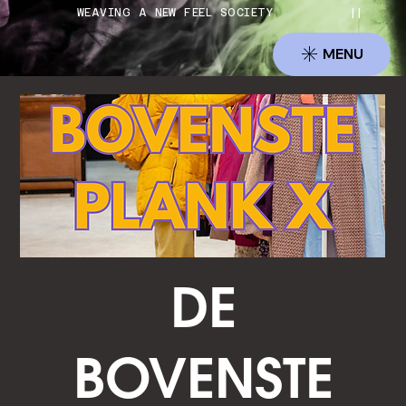
          WEAVING A NEW FEEL SOCIETY          ||     
MENU
DE
BOVENSTE