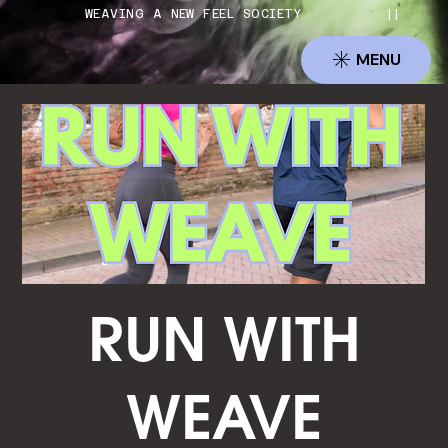
          WEAVING A NEW FEEL SOCIETY          ||     
MENU
RUN WITH
WEAVE