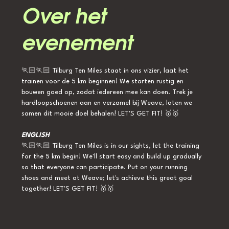
Over het
evenement
🏃🏻🏃🏻 Tilburg Ten Miles staat in ons vizier, laat het 
trainen voor de 5 km beginnen! We starten rustig en 
bouwen goed op, zodat iedereen mee kan doen. Trek je 
hardloopschoenen aan en verzamel bij Weave, laten we 
samen dit mooie doel behalen! LET'S GET FIT! 🥇🥇
ENGLISH
🏃🏻🏃🏻 Tilburg Ten Miles is in our sights, let the training 
for the 5 km begin! We'll start easy and build up gradually 
so that everyone can participate. Put on your running 
shoes and meet at Weave; let's achieve this great goal 
together! LET'S GET FIT! 🥇🥇