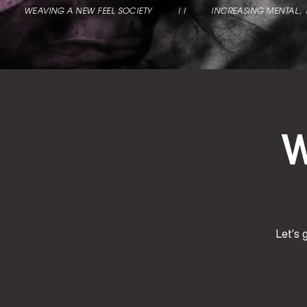
          WEAVING A NEW FEEL SOCIETY          ||          INCREASING MENTAL
W
Let's 