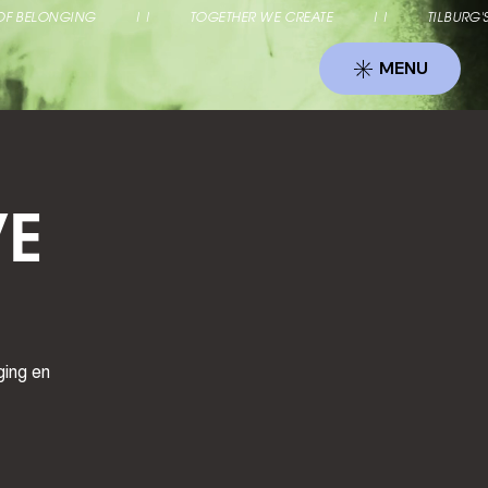
 OF BELONGING          ||          TOGETHER WE CREATE          ||          T
MENU
VE
ging en