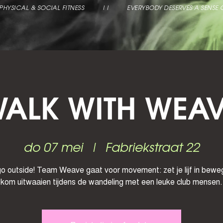
,  PHYSICAL & SOCIAL FITNESS          ||          EVERYBODY DESERVES A SENSE
ALK WITH WEA
do 07 mei
  |  
Fabriekstraat 22
go outside! Team Weave gaat voor movement: zet je lijf in bewe
kom uitwaaien tijdens de wandeling met een leuke club mensen.