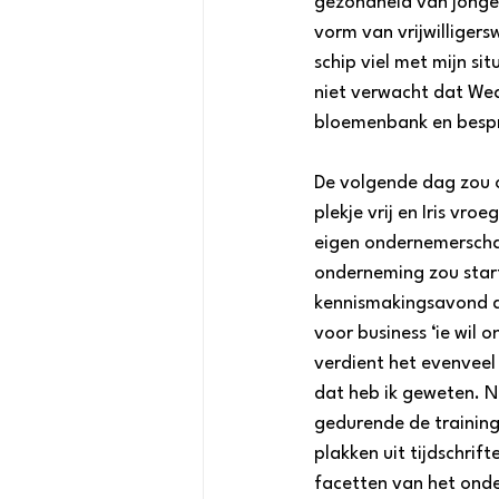
gezondheid van jongere
vorm van vrijwilligers
schip viel met mijn sit
niet verwacht dat Weav
bloemenbank en bespr
De volgende dag zou o
plekje vrij en Iris vro
eigen ondernemerschap
onderneming zou starte
kennismakingsavond da
voor business ‘ie wil 
verdient het evenveel a
dat heb ik geweten. N
gedurende de training
plakken uit tijdschri
facetten van het onde