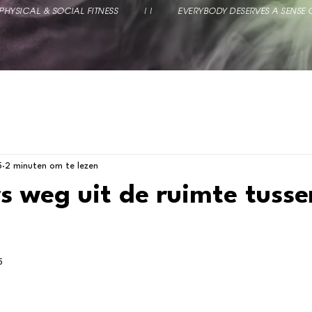
,  PHYSICAL & SOCIAL FITNESS          ||          EVERYBODY DESERVES A SENSE
5
2 minuten om te lezen
s weg uit de ruimte tusse
5