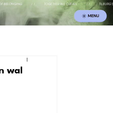
 OF BELONGING          ||          TOGETHER WE CREATE          ||          T
MENU
n wal