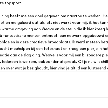
ze topsport. 
aining heeft me een doel gegeven om naartoe te werken. Het
t en me geleerd dat als iets niet werkt voor mij, ik het kan
e warme omgeving van Weave en de steun die ik hier kreeg 
eb fantastische mensen ontmoet, een netwerk opgebouwd en
pbloeien in deze creatieve broedplaats. Ik werd meteen betr
mocht meehelpen bij een fotoshoot en kreeg een plekje in h
atie aan de slag ging. Weave is voor mij een bijzondere plek.
Iedereen is welkom, ook zonder afspraak. Of je nu wilt chill
n over wat je bezighoudt, hier vind je altijd een luisterend 