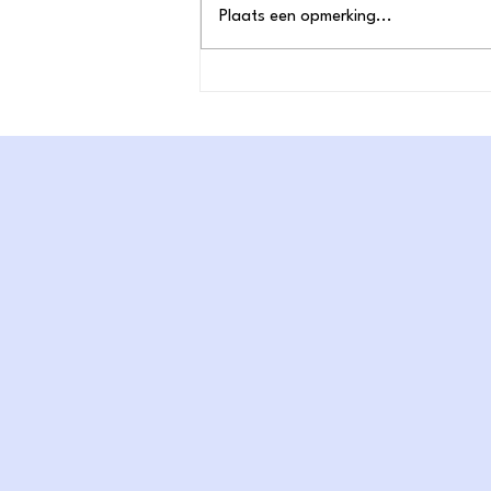
Plaats een opmerking...
"WEAVE: De verweving van
de samenleving"