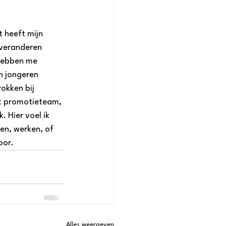
 heeft mijn 
 veranderen 
hebben me 
 jongeren 
okken bij 
et promotieteam, 
 Hier voel ik 
en, werken, of 
oor.
Alles weergeven