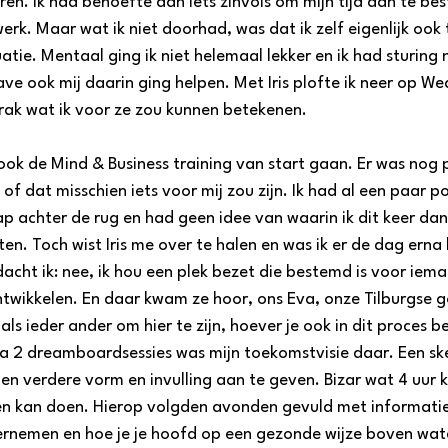
n. Ik had behoefte aan iets zinvols om mijn tijd aan te bes
werk. Maar wat ik niet doorhad, was dat ik zelf eigenlijk ook 
uatie. Mentaal ging ik niet helemaal lekker en ik had sturing 
e ook mij daarin ging helpen. Met Iris plofte ik neer op We
ak wat ik voor ze zou kunnen betekenen. 
ok de Mind & Business training van start gaan. Er was nog p
eg of dat misschien iets voor mij zou zijn. Ik had al een paar 
 achter de rug en had geen idee van waarin ik dit keer dan
n. Toch wist Iris me over te halen en was ik er de dag erna 
cht ik: nee, ik hou een plek bezet die bestemd is voor iem
ontwikkelen. En daar kwam ze hoor, ons Eva, onze Tilburgse go
ls ieder ander om hier te zijn, hoever je ook in dit proces be
a 2 dreamboardsessies was mijn toekomstvisie daar. Een sk
en verdere vorm en invulling aan te geven. Bizar wat 4 uur 
ften kan doen. Hierop volgden avonden gevuld met informatie
rnemen en hoe je je hoofd op een gezonde wijze boven wate