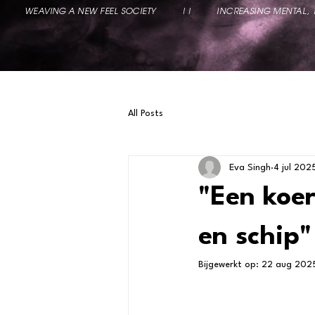
          WEAVING A NEW FEEL SOCIETY          ||          INCREASING MENTAL
All Posts
Eva Singh
4 jul 202
"Een koer
en schip"
Bijgewerkt op:
22 aug 202