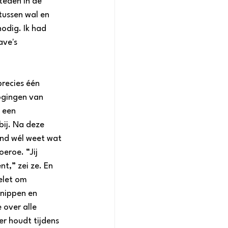
teden in de 
tussen wal en 
nodig. Ik had 
ave's 
recies één 
pogingen van 
 een 
bij. Na deze 
and wél weet wat 
eroe. “Jij 
nt,” zei ze. En 
elet om 
knippen en 
 over alle 
r houdt tijdens 